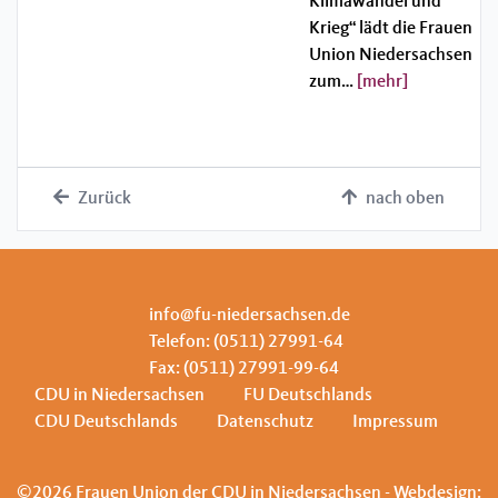
Klimawandel und
Krieg“ lädt die Frauen
Union Niedersachsen
zum…
[mehr]
Zurück
nach oben
info@fu-niedersachsen.de
Telefon: (0511) 27991-64
Fax: (0511) 27991-99-64
CDU in Niedersachsen
FU Deutschlands
CDU Deutschlands
Datenschutz
Impressum
©2026 Frauen Union der CDU in Niedersachsen - Webdesign: