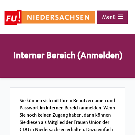
Menü
Landesvorstand
Vor Ort
Interner Bereich (Anmelden)
Geschichte
Mitglied werden
Interner Bereich
Positionen
Kachelgenerator
Interner Bereich (Anmelden)
Kontakt
Sie können sich mit Ihrem Benutzernamen und
Passwort im internen Bereich anmelden. Wenn
Sie noch keinen Zugang haben, dann können
Sie diesen als Mitglied der Frauen Union der
CDU in Niedersachsen erhalten. Dazu einfach