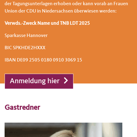
der Tagungsunterlagen erhoben oder kann vorab an Frauen
Union der CDU in Niedersachsen überwiesen werden:
Verwds.-Zweck Name und TNB LDT 2025
Sparkasse Hannover
BIC SPKHDE2HXXX
IBAN DE09 2505 0180 0910 3069 15
Anmeldung hier
Gastredner