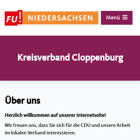
Menü
Landesvorstand
Vor Ort
Interner Bereich (Anmelden)
Geschichte
Mitglied werden
Interner Bereich
Positionen
Kachelgenerator
Kreisverband Cloppenburg
Kontakt
Über uns
Herzlich willkommen auf unserer Internetseite!
Wir freuen uns, dass Sie sich für die CDU und unsere Arbeit
im lokalen Verband interessieren.