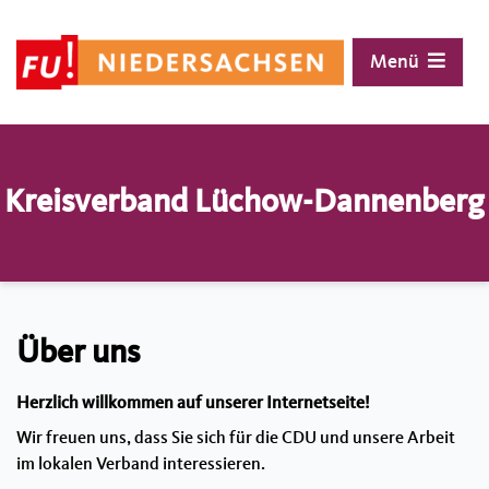
Menü
Landesvorstand
Vor Ort
Interner Bereich (Anmelden)
Geschichte
Mitglied werden
Interner Bereich
Kreisverband Lüchow-Dannenberg
Positionen
Kachelgenerator
Kontakt
Über uns
Herzlich willkommen auf unserer Internetseite!
Wir freuen uns, dass Sie sich für die CDU und unsere Arbeit
im lokalen Verband interessieren.