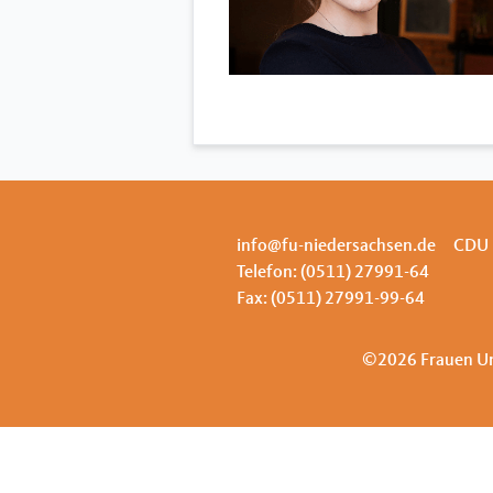
info@fu-niedersachsen.de
CDU 
Telefon: (0511) 27991-64
Fax: (0511) 27991-99-64
©2026 Frauen Un