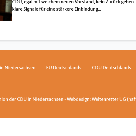
CDU, egal mit welchem neuen Vorstand, kein Zurück geben. 
klare Signale für eine stärkere Einbindung…
in Niedersachsen
FU Deutschlands
CDU Deutschlands
ion der CDU in Niedersachsen - Webdesign:
Weltenretter UG (ha