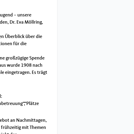
Jugend – unsere
n, Dr. Eva Möllring,
en Überblick über die
ionen für die
ine großzügige Spende
Haus wurde 1908 nach
e eingetragen. Es trägt
d:
nbetreuung“,“Plätze
ngebot an Nachmittagen,
 frühzeitig mit Themen