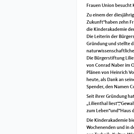
Frauen Union besucht 
Zu einem der diesjähr
Zukunft“haben zehn Fr
die Kinderakademie der 
Die Leiterin der Bürger
Gründung und stellte d
naturwissenschaftliche
Die Bürgerstiftung Lil
von Conrad Naber im Ok
Plänen von Heinrich Vog
heute, als Dank an sei
Spender, den Namen Co
Seit ihrer Gründung hat
„Lilienthal liest“,“Ge
zum Leben“und“Haus de
Die Kinderakademie bie
Wochenenden und in den