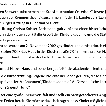
Kinderakademie Lilienthal
igen Schwerpunktthemen der Kreisfrauenunion Osterholz“Unsere 
auen der Kommunalpolitik zusammen mit der FU Landesvorsitzende
Bürgerstiftung in Lilienthal besucht.
stiftung, Christa Kolster-Bechmann, gab zunächst einen historisch
ann den Frauen der FU die Arbeit der Kinderakademie und die Stat
n Experimente vor.
ienthal wurde am 2. November 2002 gegründet und erhielt durch e
tober 2007 das Haus in der Klosterstraße 23 in Lilienthal. Das 
eler erbaut und ist in der Liste der niedersächsischen Baudenkmal
nen
nrad-Naber-Haus und beherbergt die Kinderakademie Lilienthal.
 die Bürgerstiftung 6 eigene Projekte ins Leben gerufen, diese sin
waltpräventive Maßnahmen“,“Kinderakademie“,“Außerschulische Ler
r Bürgerstiftung“.
tet eine große Themenvielfalt und stellt ein breit gefächertes A
 Ferien bereit. Sie möchte dazu beitragen, dass Kinder möglichst