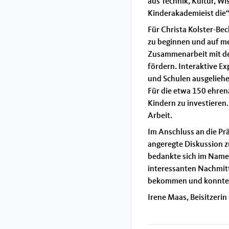
aus Technik, Kultur, W
Kinderakademieist die“A
Für Christa Kolster-Bec
zu beginnen und auf meh
Zusammenarbeit mit de
fördern. Interaktive E
und Schulen ausgeliehe
Für die etwa 150 ehren
Kindern zu investieren.
Arbeit.
Im Anschluss an die Pr
angeregte Diskussion z
bedankte sich im Namen
interessanten Nachmitt
bekommen und konnten 
Irene Maas, Beisitzeri