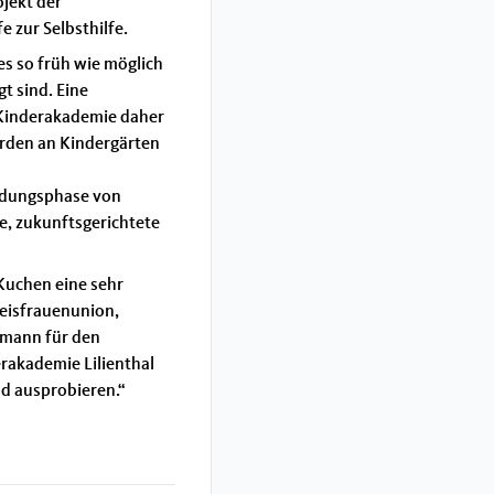
jekt der
e zur Selbsthilfe.
es so früh wie möglich
t sind. Eine
 Kinderakademie daher
erden an Kindergärten
ildungsphase von
ge, zukunftsgerichtete
Kuchen eine sehr
eisfrauenunion,
hmann für den
rakademie Lilienthal
d ausprobieren.“