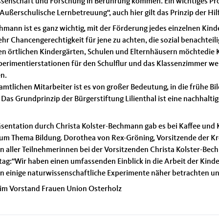
issenschaft und Forschung in Berührung kommen. Ein wichtiges Pro
ußerschulische Lernbetreuung“, auch hier gilt das Prinzip der Hilf
hmann ist es ganz wichtig, mit der Förderung jedes einzelnen Kind
r Chancengerechtigkeit für jene zu achten, die sozial benachteilig
n örtlichen Kindergärten, Schulen und Elternhäusern möchtedie
xperimentierstationen für den Schulflur und das Klassenzimmer w
n.
amtlichen Mitarbeiter ist es von großer Bedeutung, in die frühe B
 Das Grundprinzip der Bürgerstiftung Lilienthal ist eine nachhalti
äsentation durch Christa Kolster-Bechmann gab es bei Kaffee und 
um Thema Bildung. Dorothea von Rex-Gröning, Vorsitzende der Kr
 aller Teilnehmerinnen bei der Vorsitzenden Christa Kolster-Bec
ag:“Wir haben einen umfassenden Einblick in die Arbeit der Kinde
einige naturwissenschaftliche Experimente näher betrachten un
n im Vorstand Frauen Union Osterholz