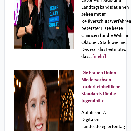
Lotte Wulf MdB und
Landtagskandidatinnen
sehen mit im
Reißverschlussverfahre
besetzter Liste beste
Chancen für die Wahl im
Oktober. Stark wie nie:
Das war das Leitmotiv,
das…
[mehr]
Die Frauen Union
Niedersachsen
fordert einheitliche
Standards für die
Jugendhilfe
Auf ihrem 2.
Digitalen
Landesdelegiertentag