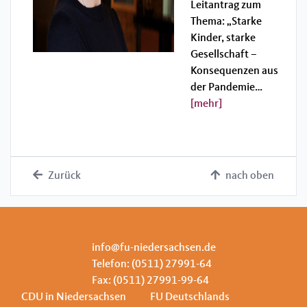
Leitantrag zum
Thema: „Starke
Kinder, starke
Gesellschaft –
Konsequenzen aus
der Pandemie…
[mehr]
Zurück
nach oben
info@fu-niedersachsen.de
Telefon: (0511) 27991-64
Fax: (0511) 27991-99-64
CDU in Niedersachsen
FU Deutschlands