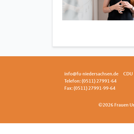
info@fu-niedersachsen.de
CDU 
Telefon: (0511) 27991-64
Fax: (0511) 27991-99-64
©2026 Frauen Un