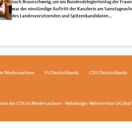
nach Braunschweig, um am Bundesdelegiertentag der Frau
war der einstündige Auftritt der Kanzlerin am Samstagnac
des Landesvorsitzenden und Spitzenkandidaten…
in Niedersachsen
FU Deutschlands
CDU Deutschlands
ion der CDU in Niedersachsen - Webdesign:
Weltenretter UG (ha