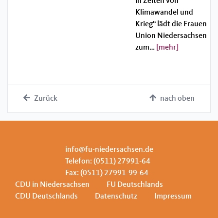
in Zeiten von
Klimawandel und
Krieg“ lädt die Frauen
Union Niedersachsen
zum…
[mehr]
Zurück
nach oben
info@fu-niedersachsen.de
Telefon: (0511) 27991-64
Fax: (0511) 27991-99-64
CDU in Niedersachsen
FU Deutschlands
CDU Deutschlands
Datenschutz
Impressum