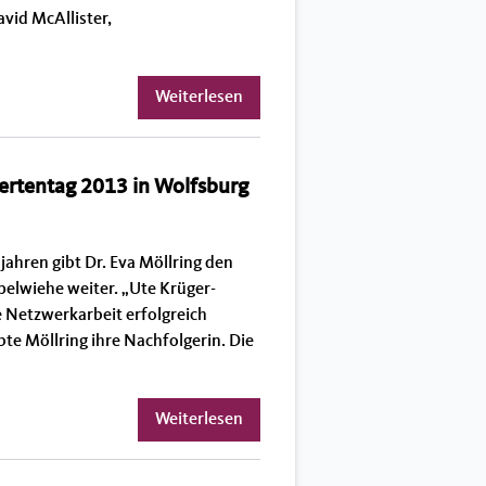
vid McAllister,
Weiterlesen
ertentag 2013 in Wolfsburg
ahren gibt Dr. Eva Möllring den
elwiehe weiter. „Ute Krüger-
e Netzwerkarbeit erfolgreich
bte Möllring ihre Nachfolgerin. Die
Weiterlesen