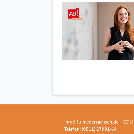
info@fu-niedersachsen.de
CDU 
Telefon: (0511) 27991-64